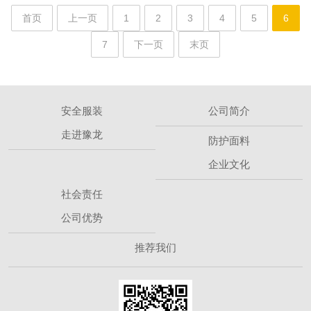
服
连体服
连体服
静电连体
首页
上一页
1
2
3
4
5
6
服
7
下一页
末页
安全服装
公司简介
走进豫龙
防护面料
企业文化
社会责任
公司优势
推荐我们