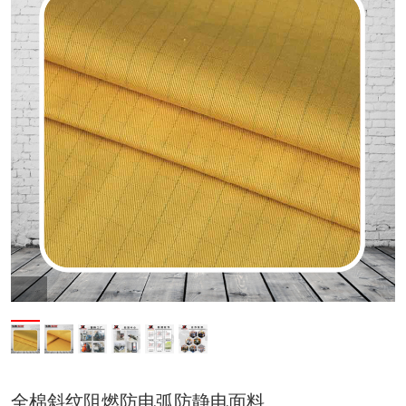
全棉斜纹阻燃防电弧防静电面料