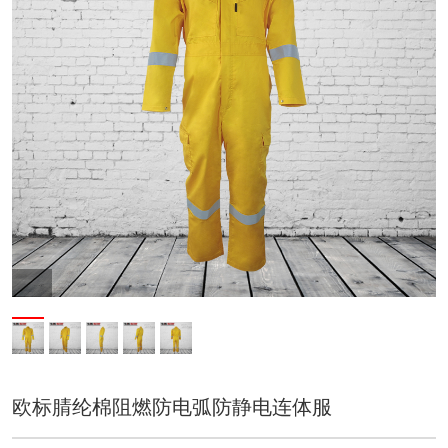
欧标腈纶棉阻燃防电弧防静电连体服