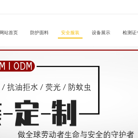
网站首页
防护面料
安全服装
设备展示
检测证
阻燃面料
上装
荧光面料
工作裤
三防面料
背带裤
防静电面料
套装
防电弧面料
连体服
其他面料
工作服